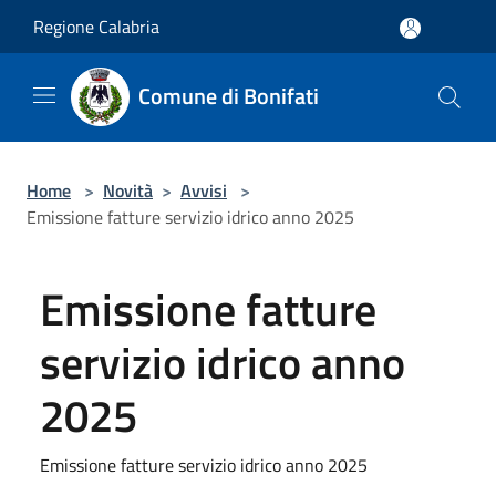
Salta al contenuto principale
Regione Calabria
Comune di Bonifati
Home
>
Novità
>
Avvisi
>
Emissione fatture servizio idrico anno 2025
Emissione fatture
servizio idrico anno
2025
Emissione fatture servizio idrico anno 2025