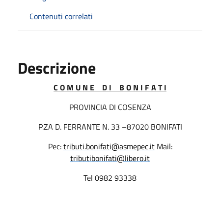
Contenuti correlati
Descrizione
C O M U N E
D I
B O N I F A T I
PROVINCIA DI COSENZA
P.ZA D. FERRANTE N. 33 –87020 BONIFATI
Pec:
tributi.bonifati@asmepec.it
Mail:
tributibonifati@libero.it
Tel 0982 93338