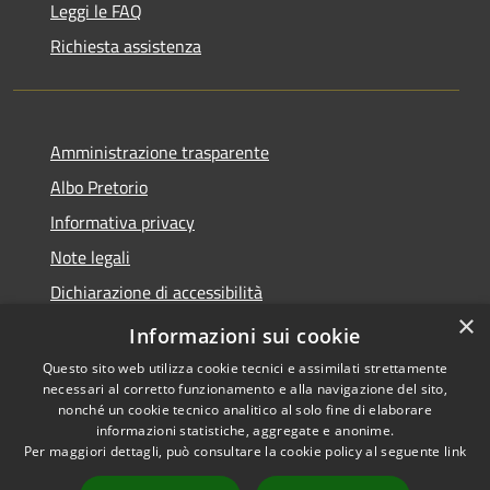
Leggi le FAQ
Richiesta assistenza
Amministrazione trasparente
Albo Pretorio
Informativa privacy
Note legali
Dichiarazione di accessibilità
×
Obiettivi di accessibilità
Informazioni sui cookie
Questo sito web utilizza cookie tecnici e assimilati strettamente
necessari al corretto funzionamento e alla navigazione del sito,
nonché un cookie tecnico analitico al solo fine di elaborare
informazioni statistiche, aggregate e anonime.
RSS
Copyright © 2026 • Comune di
Per maggiori dettagli, può consultare la cookie policy al seguente
link
Accessibilità
Bonifati • Powered by
Privacy
Municipium
Accesso