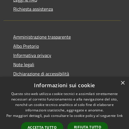
Richiesta assistenza
Amministrazione trasparente
Albo Pretorio
Informativa privacy
Note legali
Dichiarazione di accessibilità
×
Obiettivi di accessibilità
Informazioni sui cookie
Questo sito web utilizza cookie tecnici e assimilati strettamente
necessari al corretto funzionamento e alla navigazione del sito,
nonché un cookie tecnico analitico al solo fine di elaborare
informazioni statistiche, aggregate e anonime.
RSS
Copyright © 2026 • Comune di
Per maggiori dettagli, può consultare la cookie policy al seguente
link
Accessibilità
Bonifati • Powered by
Privacy
Municipium
Accesso
•
RIFIUTA TUTTO
ACCETTA TUTTO