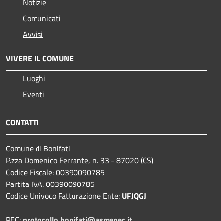
Notizie
Comunicati
Avvisi
VIVERE IL COMUNE
Luoghi
Eventi
CONTATTI
Comune di Bonifati
P.zza Domenico Ferrante, n. 33 - 87020 (CS)
Codice Fiscale: 00390090785
Partita IVA: 00390090785
Codice Univoco Fatturazione Ente:
UFJQGJ
PEC:
protocollo.bonifati@asmepec.it