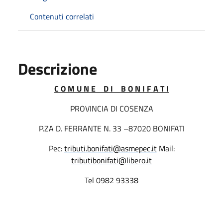
Contenuti correlati
Descrizione
C O M U N E
D I
B O N I F A T I
PROVINCIA DI COSENZA
P.ZA D. FERRANTE N. 33 –87020 BONIFATI
Pec:
tributi.bonifati@asmepec.it
Mail:
tributibonifati@libero.it
Tel 0982 93338