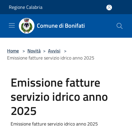
Salta al contenuto principale
Regione Calabria
Comune di Bonifati
Home
>
Novità
>
Avvisi
>
Emissione fatture servizio idrico anno 2025
Emissione fatture
servizio idrico anno
2025
Emissione fatture servizio idrico anno 2025