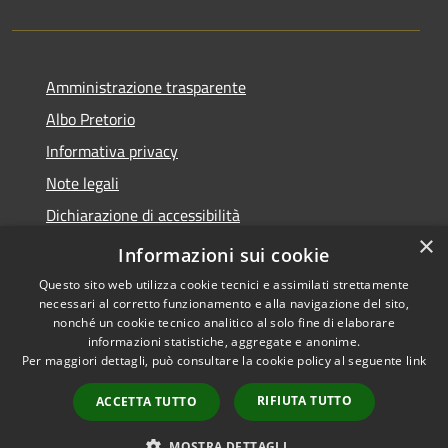
Amministrazione trasparente
Albo Pretorio
Informativa privacy
Note legali
Dichiarazione di accessibilità
×
Obiettivi di accessibilità
Informazioni sui cookie
Questo sito web utilizza cookie tecnici e assimilati strettamente
necessari al corretto funzionamento e alla navigazione del sito,
nonché un cookie tecnico analitico al solo fine di elaborare
informazioni statistiche, aggregate e anonime.
RSS
Copyright © 2026 • Comune di
Per maggiori dettagli, può consultare la cookie policy al seguente
link
Accessibilità
Bonifati • Powered by
Privacy
Municipium
Accesso
•
RIFIUTA TUTTO
ACCETTA TUTTO
Cookie
redazione
Mappa del sito
MOSTRA DETTAGLI