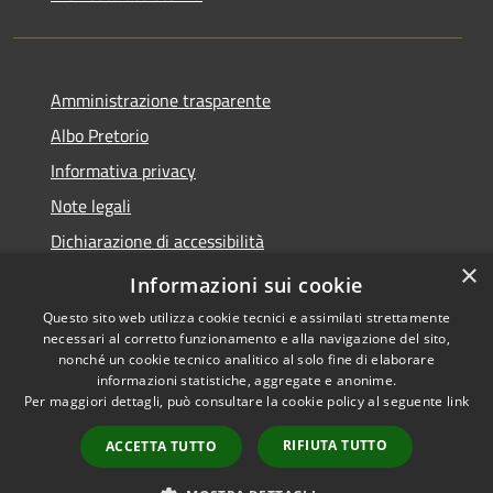
Amministrazione trasparente
Albo Pretorio
Informativa privacy
Note legali
Dichiarazione di accessibilità
×
Obiettivi di accessibilità
Informazioni sui cookie
Questo sito web utilizza cookie tecnici e assimilati strettamente
necessari al corretto funzionamento e alla navigazione del sito,
nonché un cookie tecnico analitico al solo fine di elaborare
informazioni statistiche, aggregate e anonime.
RSS
Copyright © 2026 • Comune di
Per maggiori dettagli, può consultare la cookie policy al seguente
link
Accessibilità
Bonifati • Powered by
Privacy
Municipium
Accesso
•
RIFIUTA TUTTO
ACCETTA TUTTO
Cookie
redazione
Mappa del sito