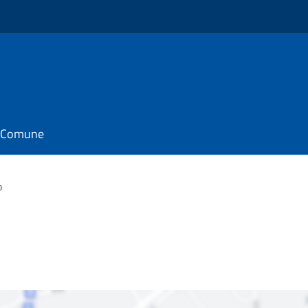
il Comune
o