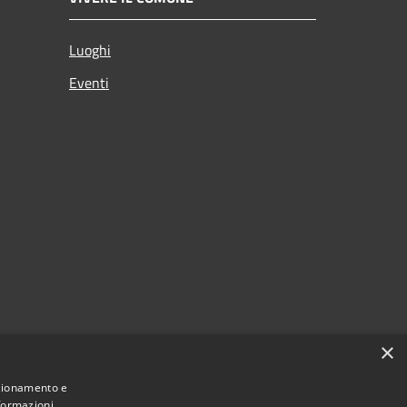
Luoghi
Eventi
×
nzionamento e
nformazioni