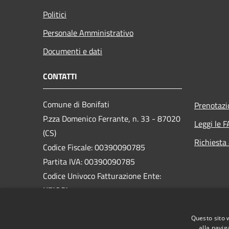
Politici
Personale Amministrativo
Documenti e dati
CONTATTI
Comune di Bonifati
Prenotaz
P.zza Domenico Ferrante, n. 33 - 87020
Leggi le 
(CS)
Richiesta
Codice Fiscale: 00390090785
Partita IVA: 00390090785
Codice Univoco Fatturazione Ente:
UFJQGJ
PEC:
protocollo.bonifati@asmepec.it
Questo sito 
Centralino Unico: 0982-93338
alla navig