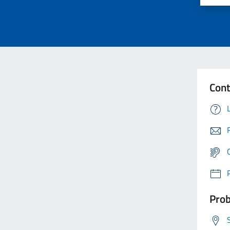
Cont
Prob